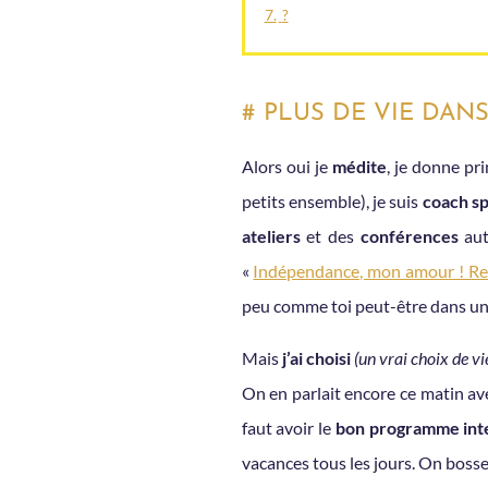
7.
?
# PLUS DE VIE DANS
Alors oui je
médite
, je donne pr
petits ensemble), je suis
coach sp
ateliers
et des
conférences
aut
«
Indépendance, mon amour ! Ret
peu comme toi peut-être dans un b
Mais
j’ai choisi
(un vrai choix de vi
On en parlait encore ce matin a
faut avoir le
bon programme int
vacances tous les jours. On bosse