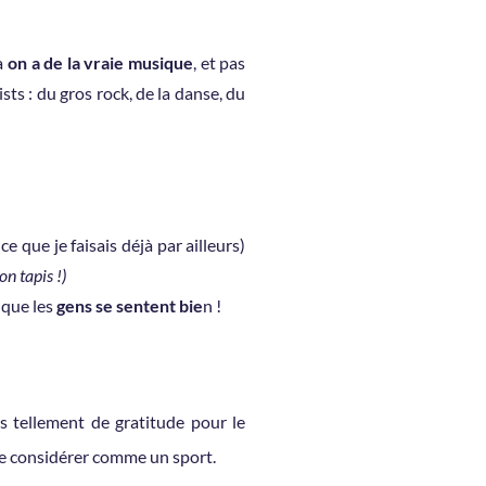
là
on a de la vraie musique
, et pas
ists : du gros rock, de la danse, du
ce que je faisais déjà par ailleurs)
n tapis !)
 que les
gens se sentent bie
n !
ns tellement de gratitude pour le
e considérer comme un sport.