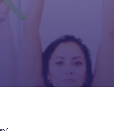
nes ?