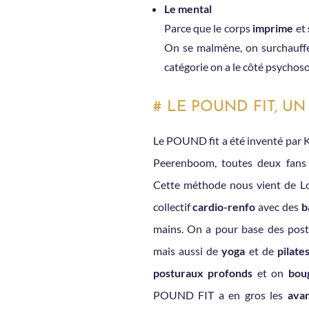
Le mental
Parce que le corps
imprime
et
On se malmène, on surchauffe
catégorie on a le côté psycho
# LE POUND FIT, U
Le POUND fit a été inventé par K
Peerenboom, toutes deux fans 
Cette méthode nous vient de Lo
collectif
cardio-renfo
avec des
b
mains. On a pour base des postu
mais aussi de
yoga
et de
pilate
posturaux profonds
et on
bou
POUND FIT a en gros les
avan