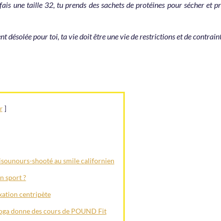
 fais une taille 32, tu prends des sachets de protéines pour sécher et p
t désolée pour toi, ta vie doit être une vie de restrictions et de contraint
r
isounours-shooté au smile californien
un sport ?
xation centripète
yoga donne des cours de POUND Fit