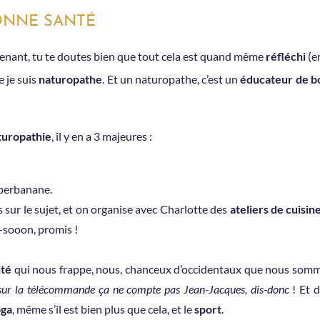
ONNE SANTÉ
enant, tu te doutes bien que tout cela est quand même
réfléchi
(en
e je suis
naturopathe
. Et un naturopathe, c’est un
éducateur de b
turopathie
, il y en a 3 majeures :
uperbanane.
 sur le sujet, et on organise avec Charlotte des
ateliers de cuisin
-sooon, promis !
ité
qui nous frappe, nous, chanceux d’occidentaux que nous somme
s sur la télécommande ça ne compte pas Jean-Jacques, dis-donc
! Et d
ga
, même s’il est bien plus que cela, et le
sport
.