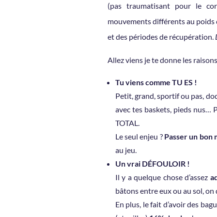
(pas traumatisant pour le cor
mouvements différents au poids d
et des périodes de récupération.
Allez viens je te donne les raiso
Tu viens comme TU ES !
Petit, grand, sportif ou pas, d
avec tes baskets, pieds nus… P
TOTAL.
Le seul enjeu ?
Passer un bon
au jeu.
Un vrai DÉFOULOIR !
Il y a quelque chose d’assez
ad
bâtons entre eux ou au sol, on 
En plus, le fait d’avoir des ba