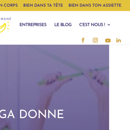
N CORPS
BIEN DANS TA TÊTE
BIEN DANS TON ASSIETTE
ENTREPRISES
LE BLOG
C’EST NOUS !
OGA DONNE