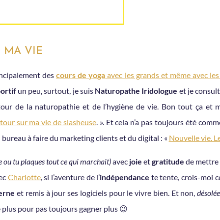
 MA VIE
incipalement des
cours de yoga
avec les grands et même avec les 
ortif
un peu, surtout, je suis
Naturopathe Iridologue
et je consul
our de la naturopathie et de l’hygiène de vie. Bon tout ça et mêm
our sur ma vie de slasheuse
. ». Et cela n’a pas toujours été comm
ureau à faire du marketing clients et du digital : «
Nouvelle vie. L
e ou tu plaques tout ce qui marchait)
avec
joie
et
gratitude
de mettre
vec
Charlotte
, si l’aventure de l’
indépendance
te tente, crois-moi ce 
erne
et remis à jour ses logiciels pour le vivre bien. Et non,
désolé
 plus pour pas toujours gagner plus 😉