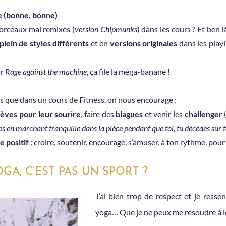
 (bonne, bonne)
morceaux mal remixés (
version Chipmunks
) dans les cours ? Et ben 
plein de styles différents
et en
versions originales
dans les playl
ur
Rage against the machine
, ça file la méga-banane !
ois que dans un cours de Fitness, on nous encourage :
lèves pour leur sourire
, faire des
blagues
et venir les
challenger
(
ps en marchant tranquille dans la pièce pendant que toi, tu décèdes sur to
e positif
: croire, soutenir, encourage, s’amuser, à ton rythme, pour
GA, C’EST PAS UN SPORT ?
J’ai bien trop de respect et je resse
yoga… Que je ne peux me résoudre à l