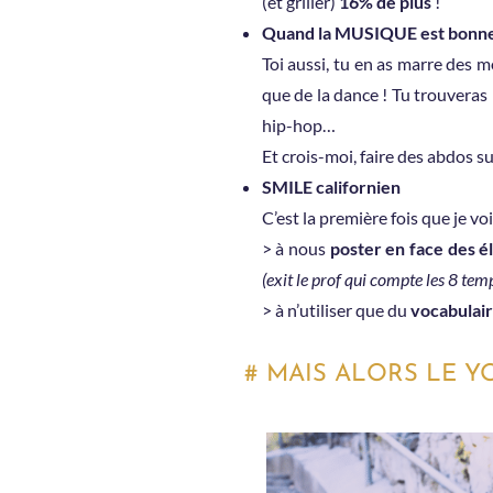
(et griller)
16% de plus
!
Quand la MUSIQUE est bonne
Toi aussi, tu en as marre des 
que de la dance ! Tu trouveras
hip-hop…
Et crois-moi, faire des abdos s
SMILE californien
C’est la première fois que je v
> à nous
poster en face des é
(exit le prof qui compte les 8 tem
> à n’utiliser que du
vocabulair
# MAIS ALORS LE YO