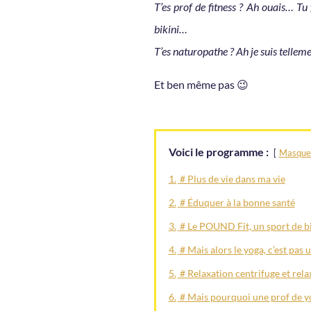
T’es prof de fitness ? Ah ouais… Tu
bikini…
T’es naturopathe ? Ah je suis tellemen
Et ben même pas 😉
Voici le programme :
Masque
1.
# Plus de vie dans ma vie
2.
# Éduquer à la bonne santé
3.
# Le POUND Fit, un sport de b
4.
# Mais alors le yoga, c’est pas 
5.
# Relaxation centrifuge et rela
6.
# Mais pourquoi une prof de 