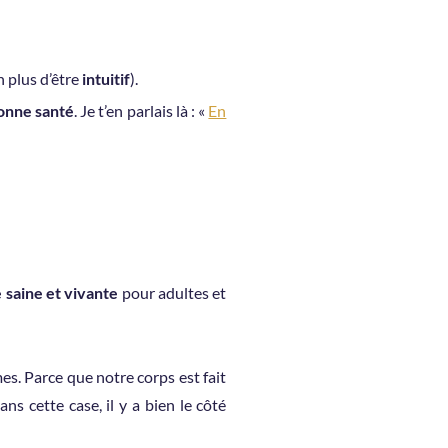
 plus d’être
intuitif
).
onne santé
. Je t’en parlais là : «
En
e saine et vivante
pour adultes et
s. Parce que notre corps est fait
ans cette case, il y a bien le côté