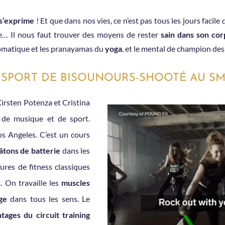
s’exprime
! Et que dans nos vies, ce n’est pas tous les jours facile
… Il nous faut trouver des moyens de rester
sain dans son cor
somatique et les pranayamas du
yoga
, et le mental de champion de
N SPORT DE BISOUNOURS-SHOOTÉ AU SM
irsten Potenza et Cristina
de musique et de sport.
s Angeles. C’est un cours
âtons de batterie
dans les
res de fitness classiques
s
. On travaille les
muscles
ge
dans tous les sens. Le
tages du circuit training