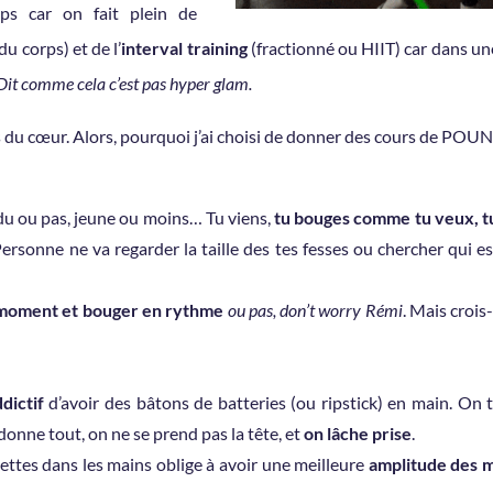
ps car on fait plein de
u corps) et de l’
interval training
(fractionné ou HIIT) car dans une 
Dit comme cela c’est pas hyper glam.
ns du cœur. Alors, pourquoi j’ai choisi de donner des cours de POU
odu ou pas, jeune ou moins… Tu viens,
tu bouges comme tu veux, tu
ersonne ne va regarder la taille des tes fesses ou chercher qui 
 moment et bouger en rythme
ou pas, don’t worry Rémi
. Mais crois
dictif
d’avoir des bâtons de batteries (ou ripstick) en main. On
donne tout, on ne se prend pas la tête, et
on lâche prise
.
guettes dans les mains oblige à avoir une meilleure
amplitude des