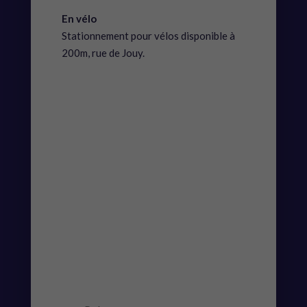
En vélo
Stationnement pour vélos disponible à
200m, rue de Jouy.
C’EST DANS LA
BOITE !
Recevez le planning, les nouveautés et
les articles du blog, directement dans
votre boite mail.
MESSAGE DE
SUCCÈS