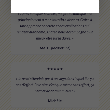
★★★★★
« Après quelques séances, ma problématique liée
principalement à mon intestin a disparu. Grâce à
une approche concrète et des explications qui
rendent autonome, Andréa nous accompagne à un
mieux être sur la durée. »
Mel B.
(Médoucine)
★★★★★
« Je ne m’attendais pas à un yoga dans lequel il n’y a
pas d’effort. Et le pire, c’est que même sans effort, ça
permet de dormir mieux ! »
Michèle