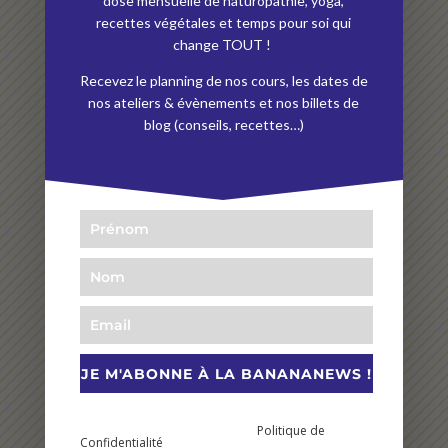
dose mensuelle de naturopathie, yoga,
: au-delà de ses compétences en naturopathie, elle
recettes végétales et temps pour soi qui
change TOUT !
veut véritablement votre bien. Un singulier mélange
de douceur et de dynamisme. »
Recevez le planning de nos cours, les dates de
nos ateliers & évènements et nos billets de
Virginie P.
(Médoucine)
blog (conseils, recettes…)
★★★★★
« Un super studio de yoga. Que vous soyez
débutant(e) ou confirmé(e), Andrea nous fait
découvrir la pratique avec professionnalisme,
sourire et bienveillance. Un vrai bonheur de venir
toutes les semaines se ressourcer. »
JE M'ABONNE À LA BANANANEWS !
Martine
En vous abonnant à cette newsletter vous prenez
Politique de
connaissance et acceptez notre
Confidentialité
.