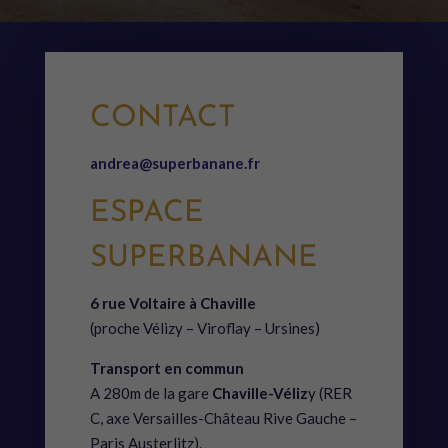
CONTACT
andrea@superbanane.fr
ESPACE
SUPERBANANE
6 rue Voltaire à Chaville
(proche Vélizy – Viroflay – Ursines)
Transport en commun
A 280m de la gare
Chaville-Véliz
y (RER
C, axe Versailles-Château Rive Gauche –
Paris Austerlitz).