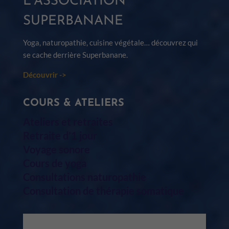
L’ASSOCIATION
SUPERBANANE
Yoga, naturopathie, cuisine végétale… découvrez qui
se cache derrière Superbanane.
Découvrir ->
COURS & ATELIERS
Ateliers et retraites
Retraite d’1 jour
Voyage sonore
Cours de yoga
Consultations naturopathie
Consultation de thérapie somatique
UNE QUESTION ?