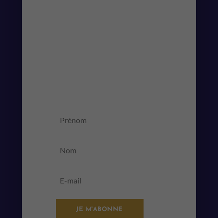
Recevez le planning, les nouveautés et
les articles du blog, directement dans
votre boite mail.
MESSAGE DE
SUCCÈS
JE M'ABONNE