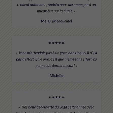
rendent autonome, Andréa nous accompagne à un
mieux être sur la durée. »
Mel B.
(Médoucine)
★★★★★
« Je ne m’attendais pas à un yoga dans lequel il n’y a
pas d’effort. Et le pire, c’est que même sans effort, ça
permet de dormir mieux ! »
Michèle
★★★★★
« Très belle découverte du yoga cette année avec