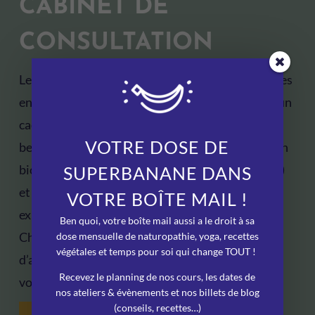
CABINET DE
CONSULTATION
Le cabinet propose des consultations individuelles
en naturopathie et en thérapie somatique, dans un
cadre chaleureux et confidentiel. Selon vos
VOTRE DOSE DE
besoins, l’accompagnement travaille votre terrain
biologique (alimentation, plantes, hygiène de vie)
SUPERBANANE DANS
et ce que le terrain seul ne suffit pas toujours à
VOTRE BOÎTE MAIL !
expliquer (tensions du corps, système nerveux).
Ben quoi, votre boîte mail aussi a le droit à sa
Chaque rendez-vous est un espace d’écoute et
dose mensuelle de naturopathie, yoga, recettes
végétales et temps pour soi qui change TOUT !
d’accompagnement personnalisé, pour avancer à
Recevez le planning de nos cours, les dates de
votre rythme et retrouver un équilibre durable.
nos ateliers & évènements et nos billets de blog
(conseils, recettes…)