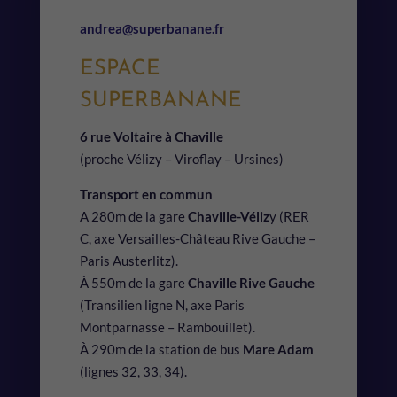
andrea@superbanane.fr
ESPACE
SUPERBANANE
6 rue Voltaire à Chaville
(proche Vélizy – Viroflay – Ursines)
Transport en commun
A 280m de la gare
Chaville-Véliz
y (RER
C, axe Versailles-Château Rive Gauche –
Paris Austerlitz).
À 550m de la gare
Chaville Rive Gauche
(Transilien ligne N, axe Paris
Montparnasse – Rambouillet).
À 290m de la station de bus
Mare Adam
(lignes 32, 33, 34).