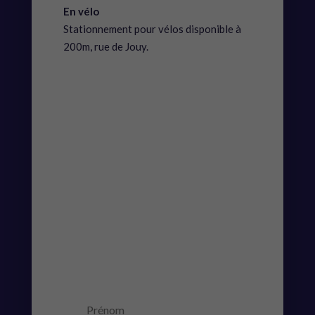
En vélo
Stationnement pour vélos disponible à
200m, rue de Jouy.
C’EST DANS LA
BOITE !
Recevez le planning, les nouveautés et
les articles du blog, directement dans
votre boite mail.
MESSAGE DE
SUCCÈS