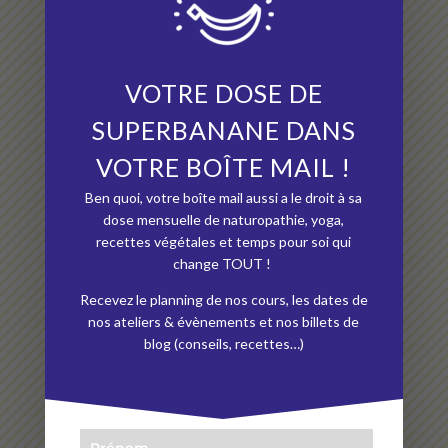
★★★★★
« Après quelques séances, ma problématique liée
principalement à mon intestin a disparu. Grâce à
VOTRE DOSE DE
une approche concrète et des explications qui
rendent autonome, Andréa nous accompagne à un
SUPERBANANE DANS
mieux être sur la durée. »
VOTRE BOÎTE MAIL !
Mel B.
(Médoucine)
Ben quoi, votre boîte mail aussi a le droit à sa
dose mensuelle de naturopathie, yoga,
recettes végétales et temps pour soi qui
change TOUT !
★★★★★
Recevez le planning de nos cours, les dates de
« Je ne m’attendais pas à un yoga dans lequel il n’y a
nos ateliers & évènements et nos billets de
pas d’effort. Et le pire, c’est que même sans effort, ça
blog (conseils, recettes…)
permet de dormir mieux ! »
Michèle