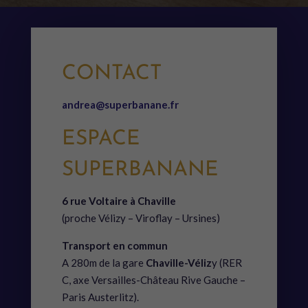
CONTACT
andrea@superbanane.fr
ESPACE
SUPERBANANE
6 rue Voltaire à Chaville
(proche Vélizy – Viroflay – Ursines)
Transport en commun
A 280m de la gare
Chaville-Véliz
y (RER
C, axe Versailles-Château Rive Gauche –
Paris Austerlitz).