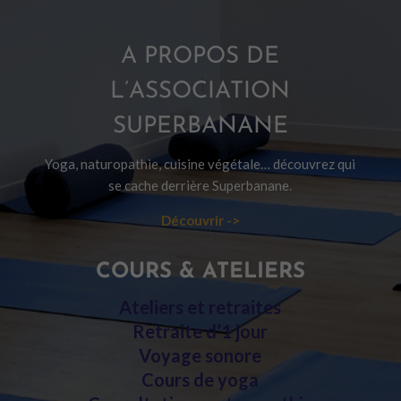
A PROPOS DE
L’ASSOCIATION
SUPERBANANE
Yoga, naturopathie, cuisine végétale… découvrez qui
se cache derrière Superbanane.
Découvrir ->
COURS & ATELIERS
Ateliers et retraites
Retraite d’1 jour
Voyage sonore
Cours de yoga