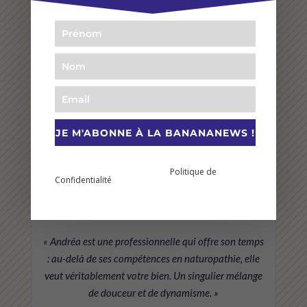
★★★★★
« Une belle découverte le Yoga Restauratif. Pour rien
au monde, je ne rate mon cours du lundi soir. Andrea
est géniale comme prof, elle est à l’écoute. Le studio
est top ! »
JE M'ABONNE À LA BANANANEWS !
Myriam
En vous abonnant à cette newsletter vous prenez
Politique de
connaissance et acceptez notre
Confidentialité
.
★★★★★
« Andréa est une professionnelle qui offre son temps
: au-delà de ses compétences en naturopathie, elle
veut véritablement votre bien. Un singulier mélange
de douceur et de dynamisme. »