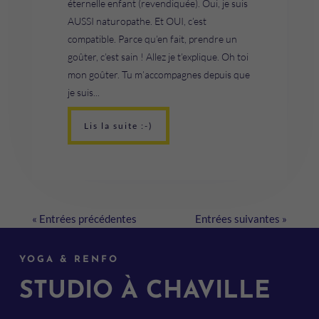
éternelle enfant (revendiquée). Oui, je suis
AUSSI naturopathe. Et OUI, c’est
compatible. Parce qu’en fait, prendre un
goûter, c’est sain ! Allez je t’explique. Oh toi
mon goûter. Tu m’accompagnes depuis que
je suis...
Lis la suite :-)
« Entrées précédentes
Entrées suivantes »
YOGA & RENFO
STUDIO À CHAVILLE