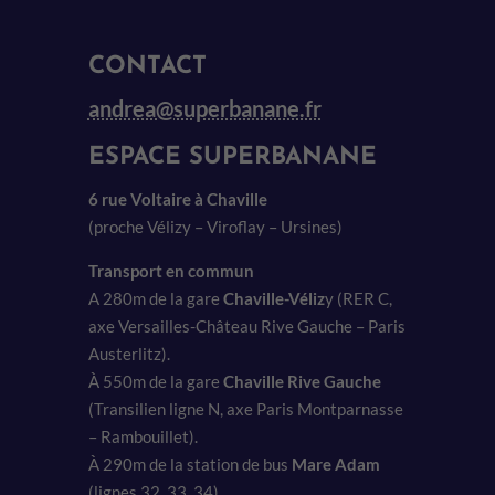
CONTACT
andrea@superbanane.fr
ESPACE SUPERBANANE
6 rue Voltaire à Chaville
(proche Vélizy – Viroflay – Ursines)
Transport en commun
A 280m de la gare
Chaville-Véliz
y (RER C,
axe Versailles-Château Rive Gauche – Paris
Austerlitz).
À 550m de la gare
Chaville Rive Gauche
(Transilien ligne N, axe Paris Montparnasse
– Rambouillet).
À 290m de la station de bus
Mare Adam
(lignes 32, 33, 34).