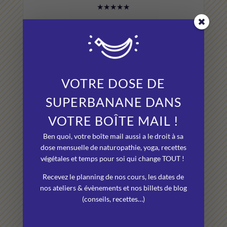
★★★★★
« Grâce à elle, je vais pouvoir me sortir de mes soucis
de surpoids inexpliqués jusqu’à présent. Elle a su
trouver la cause et je lui suis très reconnaissante. Je
vous recommande vraiment cette naturopathe. »
VOTRE DOSE DE
Faka
(Médoucine)
SUPERBANANE DANS
VOTRE BOÎTE MAIL !
★★★★★
Ben quoi, votre boîte mail aussi a le droit à sa
dose mensuelle de naturopathie, yoga, recettes
« Superbanane, a vachement bien choisi le nom, cela
végétales et temps pour soi qui change TOUT !
file la banane. Des ateliers, des cours, tout ça dans la
bonne humeur. Et le studio il est génial, on est dans
Recevez le planning de nos cours, les dates de
un vrai petit cocon, on se coupe de l’agitation. Bref, je
nos ateliers & évènements et nos billets de blog
(conseils, recettes…)
recommande +++++++ ! »
Sophie