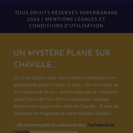
TOUS DROITS RÉSERVÉS SUPERBANANE
2026 |
MENTIONS LÉGALES ET
CONDITIONS D’UTILISATION
UN MYSTÈRE PLANE SUR
CHAVILLE…
Du 15 au 28 juin, nous vous invitons à participer à un
grand jeu de piste à travers la ville : « Sur les traces de
la Comtesse de Tessé ». Selon la légende, la Comtesse
aurait laissé derrière elle un mystérieux message,
dispersé aux quatre coins Ville de Chaville… À vous de
retrouver les fragments de cette mémoire oubliée !
– 28 commerçants et acteurs locaux
J’achete local
Chaville
participent à l’aventure.