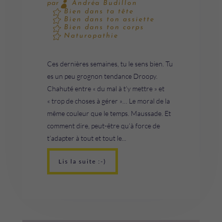
Andréa Budillon
par
Bien dans ta tête
Bien dans ton assiette
Bien dans ton corps
Naturopathie
Ces dernières semaines, tu le sens bien. Tu
es un peu grognon tendance Droopy.
Chahuté entre « du mal à t’y mettre » et
« trop de choses à gérer »… Le moral de la
même couleur que le temps. Maussade. Et
comment dire, peut-être qu’à force de
t’adapter à tout et tout le...
Lis la suite :-)