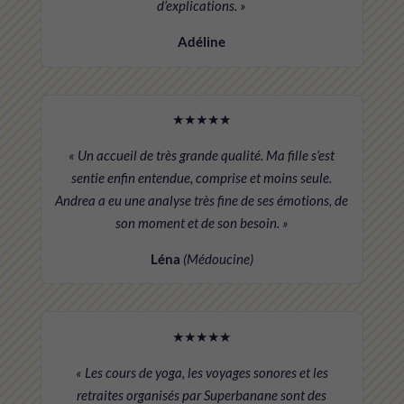
d’explications. »
Adéline
★★★★★
« Un accueil de très grande qualité. Ma fille s’est
sentie enfin entendue, comprise et moins seule.
Andrea a eu une analyse très fine de ses émotions, de
son moment et de son besoin. »
Léna
(Médoucine)
★★★★★
« Les cours de yoga, les voyages sonores et les
retraites organisés par Superbanane sont des