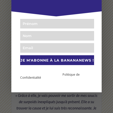
→
★★★★★
« Merci Andrea pour ces cours de yoga fabuleux qui
nous font tant de bien ! Ton professionnalisme, ta
joie de vivre et ton expérience font de tes cours un
moment unique dont on ne peut plus se passer. »
JE M'ABONNE À LA BANANANEWS !
Basma
En vous abonnant à cette newsletter vous prenez
Politique de
connaissance et acceptez notre
Confidentialité
.
★★★★★
« Grâce à elle, je vais pouvoir me sortir de mes soucis
de surpoids inexpliqués jusqu’à présent. Elle a su
trouver la cause et je lui suis très reconnaissante. Je