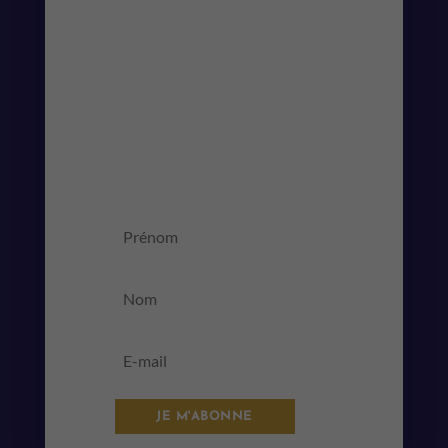
Recevez le planning, les nouveautés et
les articles du blog, directement dans
votre boite mail.
MESSAGE DE
SUCCÈS
JE M'ABONNE