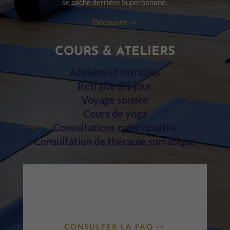
se cache derrière Superbanane.
Découvrir ->
COURS & ATELIERS
Ateliers et retraites
Retraite d’1 jour
Voyage sonore
Cours de yoga
Consultations naturopathie
Consultation de thérapie somatique
UNE QUESTION ?
COURS, ATELIERS, TARIFS, VISIO…
TOUTES LES RÉPONSES DANS NOTRE
FAQ.
CONSULTER LA FAQ ->