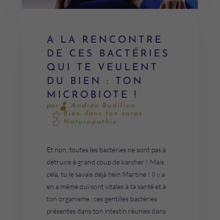
A LA RENCONTRE
DE CES BACTÉRIES
QUI TE VEULENT
DU BIEN : TON
MICROBIOTE !
Andréa Budillon
par
Bien dans ton corps
Naturopathie
Et non, toutes les bactéries ne sont pas à
détruire à grand coup de karcher ! Mais
cela, tu le savais déjà hein Martine ! Il y a
en a même qui sont vitales à ta santé et à
ton organisme : ces gentilles bactéries
présentes dans ton intestin réunies dans