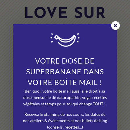
LOVE SUR
VOUS
Ce que vous dites de Superbanane :
yoga, naturopathie, ateliers.
VOTRE DOSE DE
99,96% des participants recommandent
SUPERBANANE DANS
les cours & ateliers de Superbanane
VOTRE BOÎTE MAIL !
Andréa a plus de 200 avis positifs
Ben quoi, votre boîte mail aussi a le droit à sa
certifiés en naturopathie.
dose mensuelle de naturopathie, yoga, recettes
végétales et temps pour soi qui change TOUT !
LAISSEZ UN AVIS SUR GOOGLE
Recevez le planning de nos cours, les dates de
nos ateliers & évènements et nos billets de blog
Avis yoga →
|
Avis naturopathie
(conseils, recettes…)