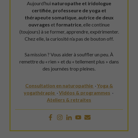
Aujourd’hui
naturopathe et iridologue
certifiée
,
professeure de yoga et
thérapeute somatique
,
autrice de deux
ouvrages
et
formatrice
, elle continue
(toujours) à se former, apprendre, expérimenter.
Chez elle, la curiosité n’a pas de bouton off.
Sa mission ? Vous aider à souffler un peu. À
remettre du « rien » et du « tellement plus » dans
des journées trop pleines.
Consultation en naturopathie
·
Yoga &
yogathérapie
·
Vidéos & programmes
·
Ateliers & retraites