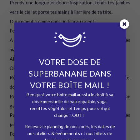
Prends une longue et douce inspiration, tends tes jambes
vers le ciel et porte tes mains à l’arrière de ta tête.
Doucement, comme dans un film au ralenti.
Ferme tes yeux, observe les mouvements de ton corps.
A l’expiration, ramène tes genoux sur ta poitrine et tes
mains sur tes genoux.
Allonge le temps de l’expiration.
VOTRE DOSE DE
Observe ton souffle.
SUPERBANANE DANS
Reproduis le mouvement 7 fois, ta respiration est lente,
VOTRE BOÎTE MAIL !
douce, profonde.
Ben quoi, votre boîte mail aussi a le droit à sa
Puis, laisse tomber ta jambe droite vers le sol, et ta jambe
dose mensuelle de naturopathie, yoga,
gauche.
recettes végétales et temps pour soi qui
Puis, tourne ta tête dans la direction opposée de tes
change TOUT !
jambes, en regardant la paume de ta main gauche.
Recevez le planning de nos cours, les dates de
nos ateliers & évènements et nos billets de
Ferme les yeux.