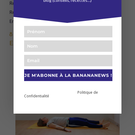
blog (conseils, recettes…)
Reste ici un peu.
Remonte une jambe, puis l’autre au centre.
Enserre tes genoux sur ta poitrine.
8 – RELAXATION
EN SAVASANA (CADAVRE)
JE M'ABONNE À LA BANANANEWS !
En vous abonnant à cette newsletter vous prenez
Politique de
connaissance et acceptez notre
Confidentialité
.