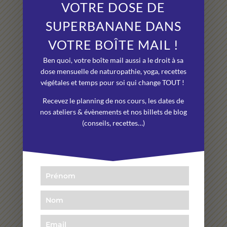
VOTRE DOSE DE
file la banane. Des ateliers, des cours, tout ça dans la
bonne humeur. Et le studio il est génial, on est dans
SUPERBANANE DANS
un vrai petit cocon, on se coupe de l’agitation. Bref, je
VOTRE BOÎTE MAIL !
recommande +++++++ ! »
Ben quoi, votre boîte mail aussi a le droit à sa
Sophie
dose mensuelle de naturopathie, yoga, recettes
végétales et temps pour soi qui change TOUT !
Recevez le planning de nos cours, les dates de
★★★★★
nos ateliers & évènements et nos billets de blog
(conseils, recettes…)
« Une belle découverte le Yoga Restauratif. Pour rien
au monde, je ne rate mon cours du lundi soir. Andrea
est géniale comme prof, elle est à l’écoute. Le studio
est top ! »
Myriam