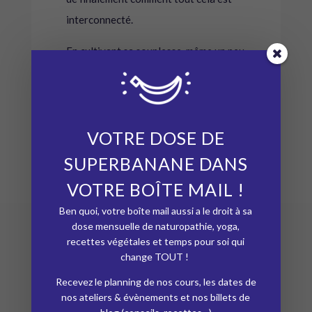
interconnecté.
En cultivant sa souplesse, même un peu
chaque jour, grâce à la pratique du
yoga, de la relaxation et de la
méditation, on travaille de façon très
VOTRE DOSE DE
concrète ses capacités d’adaptation et
de résilience ! Je vous propose dans ce
SUPERBANANE DANS
livre, des séquences de yoga et de
VOTRE BOÎTE MAIL !
yogathérapie pour mieux gérer votre
Ben quoi, votre boîte mail aussi a le droit à sa
stress, soulager vos douleurs et
dose mensuelle de naturopathie, yoga,
gagner en mobilité, accepter les
recettes végétales et temps pour soi qui
change TOUT !
événements de la vie pour mieux vivre
en paix avec vos émotions. Vous y
Recevez le planning de nos cours, les dates de
nos ateliers & évènements et nos billets de
retrouverrez aussi automassages, des