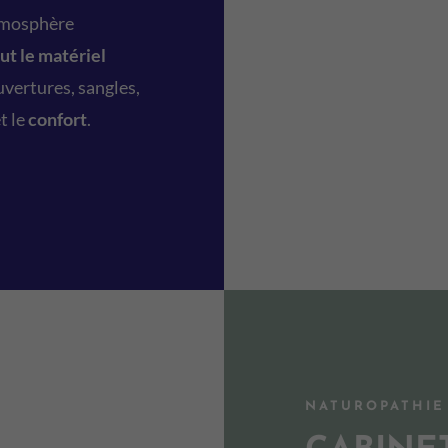
tmosphère
ut le matériel
ouvertures, sangles,
t le
confort
.
NATUROPATHIE