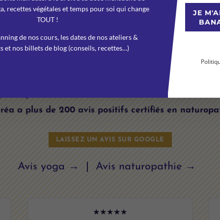
a, recettes végétales et temps pour soi qui change
JE M'
TOUT !
BAN
nning de nos cours, les dates de nos ateliers &
LOVE SUR VOU
En vous abon
et nos billets de blog (conseils, recettes…)
newsletter v
connaissance
Politiq
notre
us dites de Superbanane : yoga, naturopathie,
participants recommandent les cours & ateliers de
éa a plus de 200 avis positifs certifiés en naturopa
LAISSEZ UN AVIS SUR GOOGLE
Avis yoga →
|
Avis naturopathie →
★★★★★