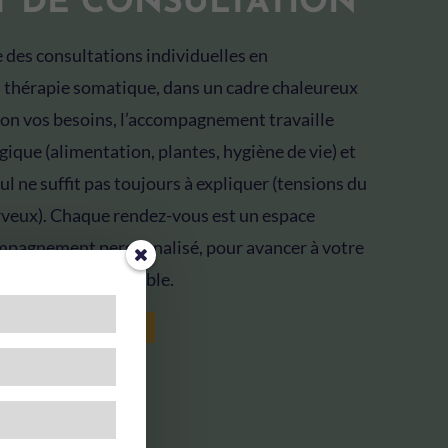
T DE CONSULTATION
 des consultations individuelles en
 thérapie somatique, dans un cadre chaleureux
elon vos besoins, l’accompagnement travaille
gique (alimentation, plantes, hygiène de vie) et
eul ne suffit pas toujours à expliquer (tensions du
rveux). Chaque rendez-vous est un espace
ompagnement personnalisé, pour avancer à votre
r un équilibre durable.
S CONSULTATIONS→