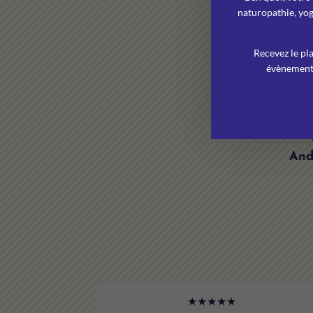
naturopathie, yog
Recevez le pla
évènements 
Ce que vo
99,96% des 
Andr
★★★★★