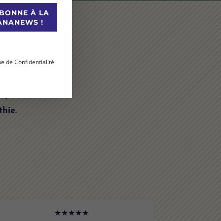
ABONNE À LA
ANANEWS !
S
nant à cette
ous prenez
 et acceptez
ue de Confidentialité
.
 ateliers.
 Superbanane
thie.
★★★★★