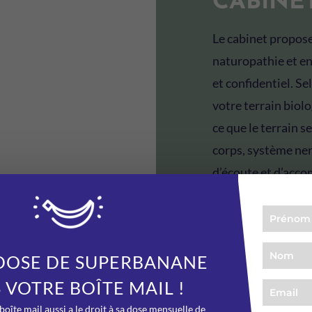
CABINE
Le cabinet propose
naturopathie et en
et confidentiel. S
votre terrain biolo
ce que le terrain s
corps, système ne
d’écoute et d’acc
rythme et retrouve
JE DÉCOUVRE LE
DOSE DE SUPERBANANE
 VOTRE BOÎTE MAIL !
boîte mail aussi a le droit à sa dose mensuelle de