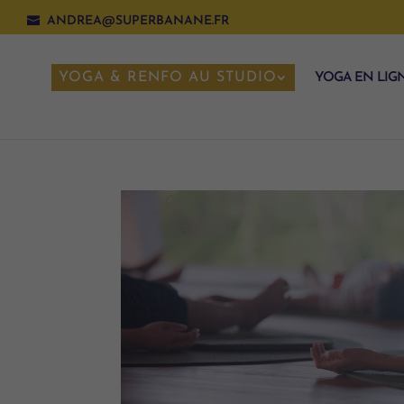
ANDREA@SUPERBANANE.FR
YOGA & RENFO AU STUDIO
YOGA EN LIG