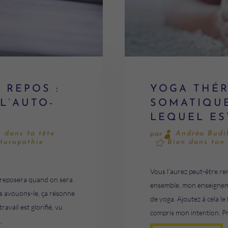
 REPOS :
YOGA THÉR
L’AUTO-
SOMATIQUE
LEQUEL ES
n dans ta tête
Andréa Budi
par
turopathie
Bien dans ton
Vous l’aurez peut-être re
e reposera quand on sera
ensemble, mon enseignemen
is avouons-le, ça résonne
de yoga. Ajoutez à cela le
avail est glorifié, vu
compris mon intention. Pr
.