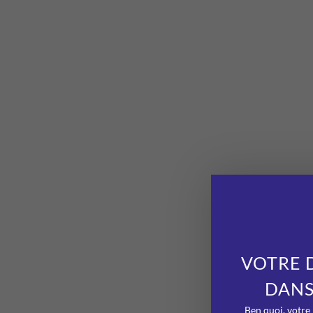
VOTRE 
DANS
Ben quoi, votre 