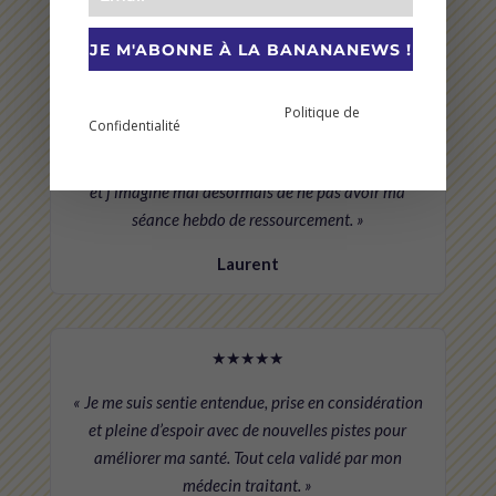
JE M'ABONNE À LA BANANANEWS !
★★★★★
En vous abonnant à cette newsletter vous prenez
Politique de
connaissance et acceptez notre
Confidentialité
.
« Très belle découverte du yoga cette année avec
Superbanane. Mon scepticisme initial a vite disparu
et j’imagine mal désormais de ne pas avoir ma
séance hebdo de ressourcement. »
Laurent
★★★★★
« Je me suis sentie entendue, prise en considération
et pleine d’espoir avec de nouvelles pistes pour
améliorer ma santé. Tout cela validé par mon
médecin traitant. »