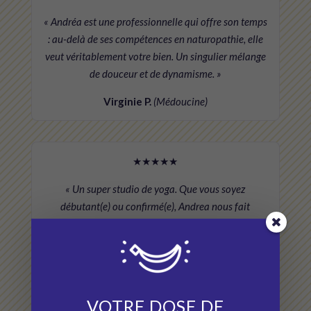
« Andréa est une professionnelle qui offre son temps
: au-delà de ses compétences en naturopathie, elle
veut véritablement votre bien. Un singulier mélange
de douceur et de dynamisme. »
Virginie P.
(Médoucine)
★★★★★
« Un super studio de yoga. Que vous soyez
débutant(e) ou confirmé(e), Andrea nous fait
découvrir la pratique avec professionnalisme,
sourire et bienveillance. Un vrai bonheur de venir
toutes les semaines se ressourcer. »
Martine
VOTRE DOSE DE