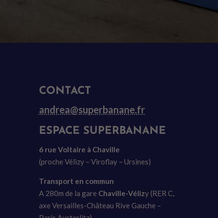
CONTACT
andrea@superbanane.fr
ESPACE SUPERBANANE
6 rue Voltaire à Chaville
(proche Vélizy – Viroflay – Ursines)
Transport en commun
A 280m de la gare
Chaville-Véliz
y (RER C,
axe Versailles-Château Rive Gauche –
Paris Austerlitz).