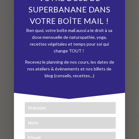
SUPERBANANE DANS
★★★★★
VOTRE BOÎTE MAIL !
« Après quelques séances, ma problématique liée
Ben quoi, votre boîte mail aussi a le droit à sa
principalement à mon intestin a disparu. Grâce à
dose mensuelle de naturopathie, yoga,
une approche concrète et des explications qui
recettes végétales et temps pour soi qui
change TOUT !
rendent autonome, Andréa nous accompagne à un
mieux être sur la durée. »
Recevez le planning de nos cours, les dates de
nos ateliers & évènements et nos billets de
Mel B.
(Médoucine)
blog (conseils, recettes…)
★★★★★
« Je ne m’attendais pas à un yoga dans lequel il n’y a
pas d’effort. Et le pire, c’est que même sans effort, ça
permet de dormir mieux ! »
Michèle