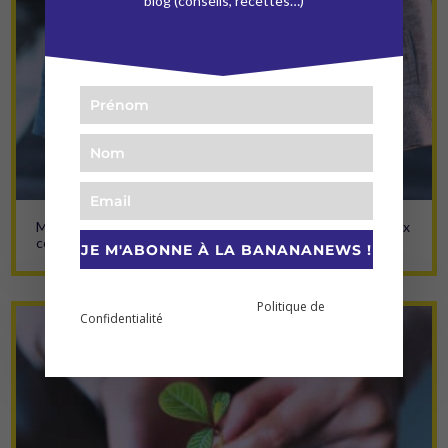
blog (conseils, recettes…)
Mal au ventre, ballonnements, constipation, diarrhée : mieux
comprendre tes troubles digestifs
JE M'ABONNE À LA BANANANEWS !
En vous abonnant à cette newsletter vous prenez
Politique de
connaissance et acceptez notre
Confidentialité
.