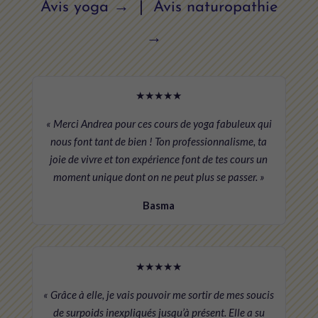
Avis yoga →
|
Avis naturopathie
→
★★★★★
« Merci Andrea pour ces cours de yoga fabuleux qui
nous font tant de bien ! Ton professionnalisme, ta
joie de vivre et ton expérience font de tes cours un
moment unique dont on ne peut plus se passer. »
Basma
★★★★★
« Grâce à elle, je vais pouvoir me sortir de mes soucis
de surpoids inexpliqués jusqu’à présent. Elle a su