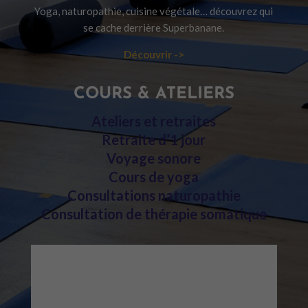
Yoga, naturopathie, cuisine végétale… découvrez qui
se cache derrière Superbanane.
Découvrir ->
COURS & ATELIERS
Ateliers et retraites
Retraite d’1 jour
Voyage sonore
Cours de yoga
Consultations naturopathie
Consultation de thérapie somatique
UNE QUESTION ?
COURS, ATELIERS, TARIFS, VISIO…
TOUTES LES RÉPONSES DANS NOTRE
FAQ.