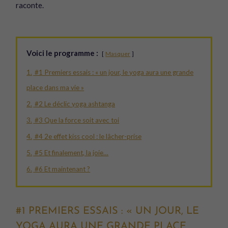
raconte.
Voici le programme :
Masquer
1.
#1 Premiers essais : « un jour, le yoga aura une grande
place dans ma vie »
2.
#2 Le déclic yoga ashtanga
3.
#3 Que la force soit avec toi
4.
#4 2e effet kiss cool : le lâcher-prise
5.
#5 Et finalement, la joie…
6.
#6 Et maintenant ?
#1 PREMIERS ESSAIS : « UN JOUR, LE
YOGA AURA UNE GRANDE PLACE