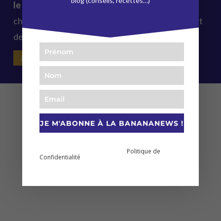
blog (conseils, recettes…)
le matériel pour votre pratique
(tapis, bolsters,
chaises, couvertures, sangles, coussins), il permet
de pratiquer dans le
calme
et le
confort
.
JE DÉCOUVRE LE STUDIO →
JE M'ABONNE À LA BANANANEWS !
En vous abonnant à cette newsletter vous prenez
Politique de
connaissance et acceptez notre
Confidentialité
.