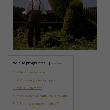
Voici le programme :
Masquer
1.
# Je suis sédentaire
2.
# Mon énergie est cyclique
3.
# Je suis en forme
4.
# J’ai besoin de nature tous les jours
5.
# J’ai un gros potentiel de kiff