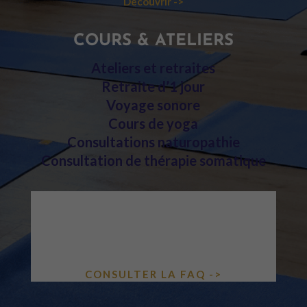
Découvrir ->
COURS & ATELIERS
Ateliers et retraites
Retraite d’1 jour
Voyage sonore
Cours de yoga
Consultations naturopathie
Consultation de thérapie somatique
UNE QUESTION ?
COURS, ATELIERS, TARIFS, VISIO…
TOUTES LES RÉPONSES DANS NOTRE
FAQ.
CONSULTER LA FAQ ->