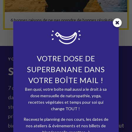
6 bonnes raisons de ne pas prendre de bonnes résolutions
VOTRE DOSE DE
YOGA & RENFO
SUPERBANANE DANS
STUDIO À CHAVILLE
VOTRE BOÎTE MAIL !
7 cours par semaine en petit comité, au calme et
Ben quoi, votre boîte mail aussi a le droit à sa
dose mensuelle de naturopathie, yoga,
dans la bonne humeur à Chaville & en ligne. Le
recettes végétales et temps pour soi qui
studio de yoga accueille des cours collectifs et
change TOUT !
privés, en
petit comité
, dans une atmosphère
Recevez le planning de nos cours, les dates de
bienveillante. Tout neuf, avec sol chauffant et
tout
nos ateliers & évènements et nos billets de