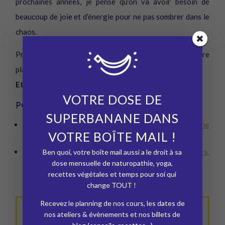
prochaines années, je pense qu’on va avoir besoin de
beaucoup de joie et d’énergie pour ne pas sombrer dans le
chaos.
Prenez soin de vous les amis, personne ne le fera à votre
place.
Et vive l’alimentation vivante !
VOTRE DOSE DE
POUR ALLER PLUS LOIN
SUPERBANANE DANS
Pour faire le point sur votre alimentation, réservez une
VOTRE BOÎTE MAIL !
consultation en Naturopathie
Découvrez la cuisine végétale avec Charlotte : ateliers,
Ben quoi, votre boîte mail aussi a le droit à sa
dose mensuelle de naturopathie, yoga,
vidéos, retraites…
recettes végétales et temps pour soi qui
change TOUT !
Recevez le planning de nos cours, les dates de
nos ateliers & évènements et nos billets de