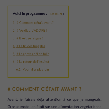
Voici le programme :
Masquer
1.
# Comment c’était avant ?
2.
# Verdict : J’ADORE !
3.
# Bye bye fatigue !
4.
# La fin des fringales
5.
# Les petits déj de folie
6.
# Le retour de l’instinct
6.1.
Pour aller plus loin
# COMMENT C’ÉTAIT AVANT ?
Avant, je faisais déjà attention à ce que je mangeais.
Grosso modo, on était sur une alimentation végétarienne