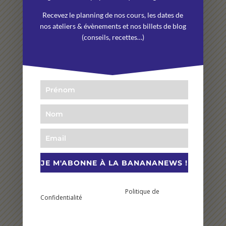
★★★★★
Recevez le planning de nos cours, les dates de
« Humaine, bienveillante et surdouée, Andréa est un
nos ateliers & évènements et nos billets de blog
professeur de Yoga au top ! Ses cours sont des
(conseils, recettes…)
moments de bien-être mais également
d’apprentissage car elle n’est pas avare
d’explications. »
Adéline
★★★★★
« Un accueil de très grande qualité. Ma fille s’est
JE M'ABONNE À LA BANANANEWS !
sentie enfin entendue, comprise et moins seule.
Andrea a eu une analyse très fine de ses émotions, de
En vous abonnant à cette newsletter vous prenez
Politique de
connaissance et acceptez notre
son moment et de son besoin. »
Confidentialité
.
Léna
(Médoucine)