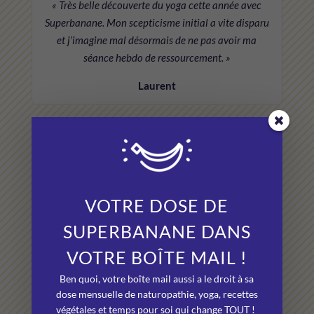
« Très belle découverte du yoga cette année avec
Superbanane. Mon scepticisme initial a vite disparu
et j’imagine mal désormais de ne pas avoir ma
séance hebdo de ressourcement. »
Laurent
★★★★★
« Je me suis sentie entendue, prise en considération
et pleine d’espoir avec de nouvelles pistes pour
VOTRE DOSE DE
améliorer ma santé. Tout cela validé par mon
médecin traitant. »
SUPERBANANE DANS
VOTRE BOÎTE MAIL !
Valérie F.
(Médoucine)
Ben quoi, votre boîte mail aussi a le droit à sa
dose mensuelle de naturopathie, yoga, recettes
végétales et temps pour soi qui change TOUT !