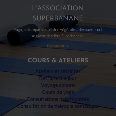
L’ASSOCIATION
SUPERBANANE
Yoga, naturopathie, cuisine végétale… découvrez qui
se cache derrière Superbanane.
Découvrir ->
COURS & ATELIERS
Ateliers et retraites
Retraite d’1 jour
Voyage sonore
Cours de yoga
Consultations naturopathie
Consultation de thérapie somatique